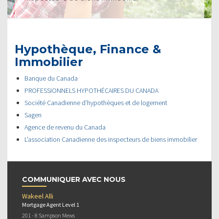
Hypothèque, Finance &
Immobilier
Banque du Canada
PROFESSIONNELS HYPOTHÉCAIRES DU CANADA
Société Canadienne d’hypothèques et de logement
Sagen
Agence de revenu du Canada
L’association Canadienne des inspecteurs de biens immobilier
COMMUNIQUER AVEC NOUS
Wakeel Alli
Mortgage Agent Level 1
201 - 8 Sampson Mews